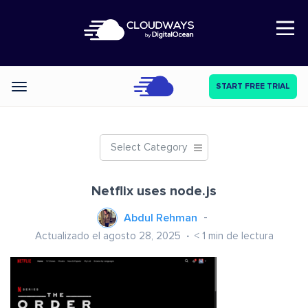
Open Nav
START FREE TRIAL
Categories
Select Category
Netflix uses node.js
Abdul Rehman
Actualizado el agosto 28, 2025
< 1
min de lectura