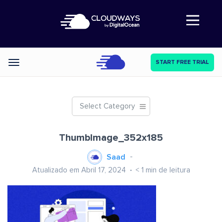
Abre a navegação
START FREE TRIAL
Categories
Select Category
ThumbImage_352x185
Saad
Atualizado em Abril 17, 2024
< 1
min de leitura