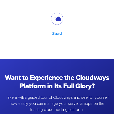
Saad
Want to Experience the Cloudways
Platform in Its Full Glory?
Take a FREE guided tour of Cloudways and see for yourself
how easily you can manage your server & apps on the
leading cloud-hosting platform.