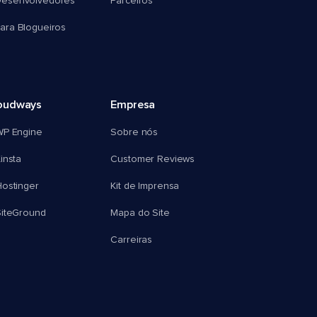
esenvolvedores
Parceiros
ra Blogueiros
oudways
Empresa
WP Engine
Sobre nós
insta
Customer Reviews
ostinger
Kit de Imprensa
SiteGround
Mapa do Site
Carreiras