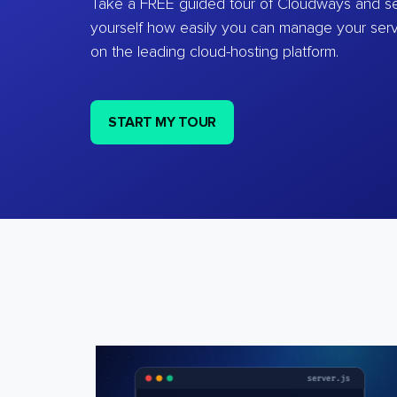
Take a FREE guided tour of Cloudways and se
yourself how easily you can manage your ser
on the leading cloud-hosting platform.
START MY TOUR