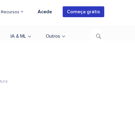
Acede
Começa grátis
Recursos
IA & ML
Outros
tura