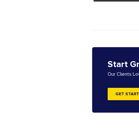
Start G
Our Clients L
GET START