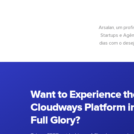
Arsalan, um prof
Startups e Agên
dias com o desej
Want to Experience th
Cloudways Platform in
Full Glory?