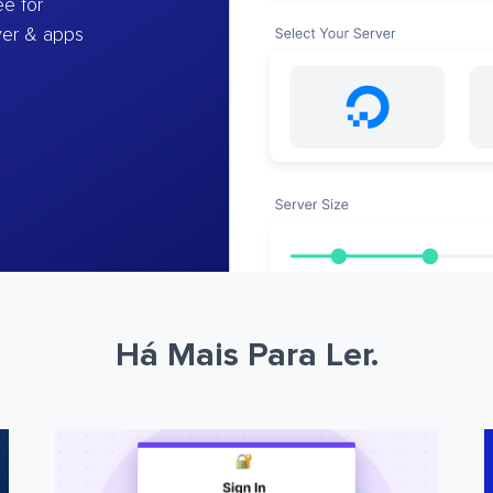
e for
ver & apps
Há Mais Para Ler.