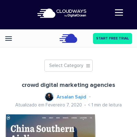
Abre a navegação
START FREE TRIAL
Categories
Select Category
crowd digital marketing agencies
Arsalan Sajid
Atualizado em Fevereiro 7, 2020
< 1
min de leitura