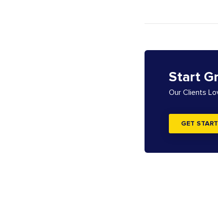
Start G
Our Clients L
GET START