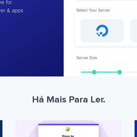
e for
ver & apps
Há Mais Para Ler.