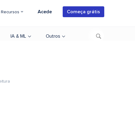
Acede
Começa grátis
Recursos
IA & ML
Outros
eitura