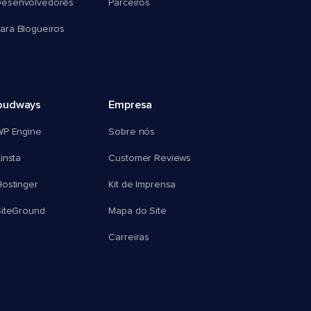
esenvolvedores
Parceiros
ra Blogueiros
oudways
Empresa
WP Engine
Sobre nós
insta
Customer Reviews
ostinger
Kit de Imprensa
SiteGround
Mapa do Site
Carreiras