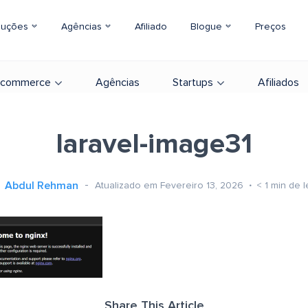
luções
Agências
Afiliado
Blogue
Preços
-commerce
Agências
Startups
Afiliados
laravel-image31
Abdul Rehman
Atualizado em Fevereiro 13, 2026
< 1
min de l
Share This Article