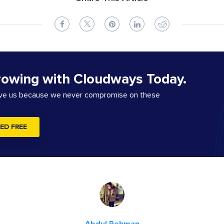
rowing with Cloudways Today.
ove us because we never compromise on these
ED FREE