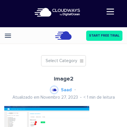
Abre a navegação
START FREE TRIAL
Categories
Select Category
image2
Saad
Atualizado em Novembro 27, 2023
< 1
min de leitura