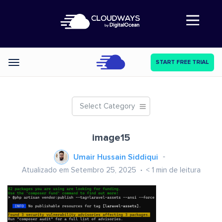
Abre a navegação
START FREE TRIAL
Categories
Select Category
image15
Umair Hussain Siddiqui
Atualizado em Setembro 25, 2025
< 1
min de leitura