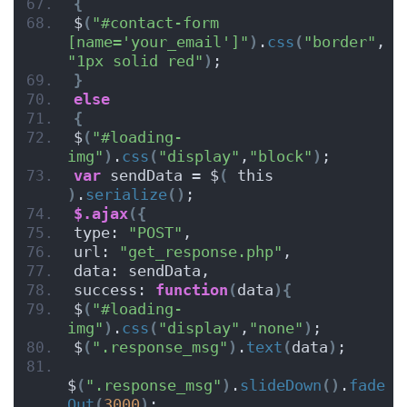
{
$
(
"#contact-form 
[name='your_email']"
)
.
css
(
"border"
,
"1px solid red"
)
;
}
else
{
$
(
"#loading-
img"
)
.
css
(
"display"
,
"block"
)
;
var
 sendData = $
(
 this 
)
.
serialize
()
;
$.ajax
({
type: 
"POST"
,
url: 
"get_response.php"
,
data: sendData,
success: 
function
(
data
){
$
(
"#loading-
img"
)
.
css
(
"display"
,
"none"
)
;
$
(
".response_msg"
)
.
text
(
data
)
;
$
(
".response_msg"
)
.
slideDown
()
.
fade
Out
(
3000
)
;