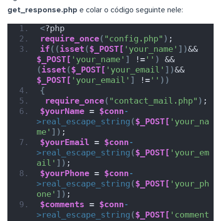
get_response.php
e colar o código seguinte nele:
<
?php 
require_once
(
"config.php"
)
;
if
((
isset
(
$_POST[
'your_name'
])
&& 
$_POST[
'your_name'
]
 !=
''
)
 && 
(
isset
(
$_POST[
'your_email'
])
&& 
$_POST[
'your_email'
]
 !=
''
))
{
require_once
(
"contact_mail.php"
)
;
$yourName
 = 
$conn
-
>
real_escape_string
(
$_POST[
'your_na
me'
])
;
$yourEmail
 = 
$conn
-
>
real_escape_string
(
$_POST[
'your_em
ail'
])
;
$yourPhone
 = 
$conn
-
>
real_escape_string
(
$_POST[
'your_ph
one'
])
;
$comments
 = 
$conn
-
>
real_escape_string
(
$_POST[
'comment