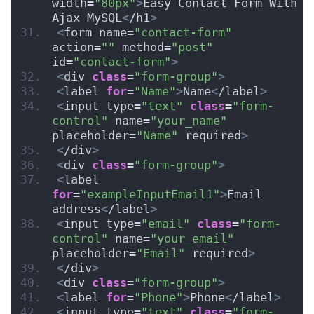
width=
"80px"
>
Easy Contact Form With 
Ajax MySQL
<
/h1
>
<
form name=
"contact-form"
action=
""
 method=
"post"
id=
"contact-form"
>
<
div 
class
=
"form-group"
>
<
label 
for
=
"Name"
>
Name
<
/label
>
<
input type=
"text"
class
=
"form-
control"
 name=
"your_name"
placeholder=
"Name"
 required
>
<
/div
>
<
div 
class
=
"form-group"
>
<
label 
for
=
"exampleInputEmail1"
>
Email 
address
<
/label
>
<
input type=
"email"
class
=
"form-
control"
 name=
"your_email"
placeholder=
"Email"
 required
>
<
/div
>
<
div 
class
=
"form-group"
>
<
label 
for
=
"Phone"
>
Phone
<
/label
>
<
input type=
"text"
class
=
"form-