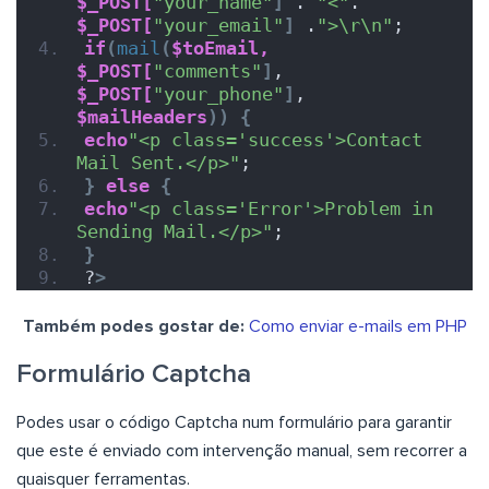
$_POST[
"your_name"
]
 . 
"<"
. 
$_POST[
"your_email"
]
 .
">\r\n"
;
if
(
mail
(
$toEmail,
$_POST[
"comments"
]
, 
$_POST[
"your_phone"
]
, 
$mailHeaders
))
{
echo
"<p class='success'>Contact 
Mail Sent.</p>"
;
}
else
{
echo
"<p class='Error'>Problem in 
Sending Mail.</p>"
;
}
?
>
Também podes gostar de:
Como enviar e-mails em PHP
Formulário Captcha
Podes usar o código Captcha num formulário para garantir
que este é enviado com intervenção manual, sem recorrer a
quaisquer ferramentas.