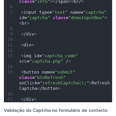
class
=
"info"
><
/span
><
br/
>
<
input type=
"text"
 name=
"captcha"
id=
"captcha"
class
=
"demoInputBox"
>
<
br
>
<
/div
>
<
div
>
<
img id=
"captcha_code"
src=
"captcha.php"
 /
>
<
button name=
"submit"
class
=
"btnRefresh"
onClick=
"refreshCaptcha();"
>
Refresh 
Captcha
<
/button
>
<
/div
>
Validação do Captcha no formulário de contacto