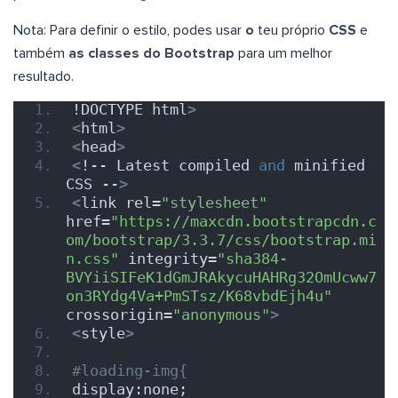
Nota: Para definir o estilo, podes usar
o
teu próprio
CSS
e
também
as classes do Bootstrap
para um melhor
resultado.
!DOCTYPE html
>
<
html
>
<
head
>
<
!-- Latest compiled 
and
 minified 
CSS --
>
<
link rel=
"stylesheet"
href=
"https://maxcdn.bootstrapcdn.c
om/bootstrap/3.3.7/css/bootstrap.mi
n.css"
 integrity=
"sha384-
BVYiiSIFeK1dGmJRAkycuHAHRg32OmUcww7
on3RYdg4Va+PmSTsz/K68vbdEjh4u"
crossorigin=
"anonymous"
>
<
style
>
#loading-img{
display:none;