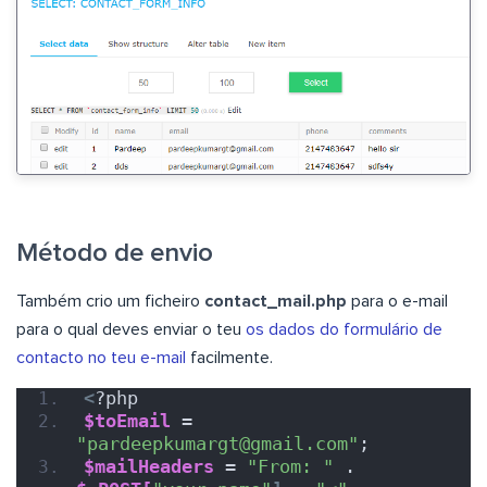
Método de envio
Também crio um ficheiro
contact_mail.php
para o e-mail
para o qual deves enviar o teu
os dados do formulário de
contacto no teu e-mail
facilmente.
<
?php
$toEmail
 = 
"pardeepkumargt@gmail.com"
;
$mailHeaders
 = 
"From: "
 . 