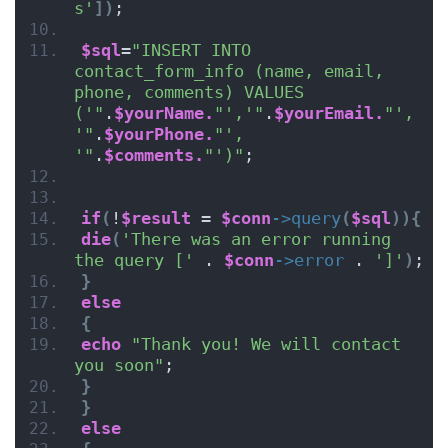
s'
])
;
$sql
=
"INSERT INTO 
contact_form_info (name, email, 
phone, comments) VALUES 
('"
.
$yourName.
"','"
.
$yourEmail.
"', 
'"
.
$yourPhone.
"', 
'"
.
$comments.
"')"
;
if
(
!
$result
 = 
$conn
->
query
(
$sql
)){
die
(
'There was an error running 
the query ['
 . 
$conn
->
error
 . 
']'
)
;
}
else
{
echo
"Thank you! We will contact 
you soon"
;
}
}
else