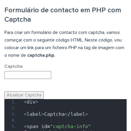
Formulário de contacto em PHP com
Captcha
Para criar um formulário de contacto com captcha, vamos
começar com o seguinte código HTML. Neste código, vou
colocar um link para um ficheiro PHP na tag de imagem com
o nome de
captcha.php
.
Captcha
Atualizar Captcha
<
div
>
<
label
>
Captcha
<
/label
>
<
span id=
"captcha-info"