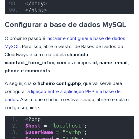
<
/body
>
<
/html
>
Configurar a base de dados MySQL
O próximo passo é
instalar e configurar a base de dados
MySQL
. Para isso, abre o Gestor de Bases de Dados do
Cloudways e cria uma tabela
chamada
«contact_form_info», com
os campos
id,
name, email,
phone e comments
.
A seguir, cria
o ficheiro config.php
, que vai servir para
configurar a
ligação entre a aplicação PHP e a base de
dados
. Assim que o ficheiro estiver criado, abre-o e cola o
código seguinte:
<
?php
$host
 = 
"localhost"
;
$userName
 = 
"fyrhp"
;
$password
 = 
"RTDE"
;