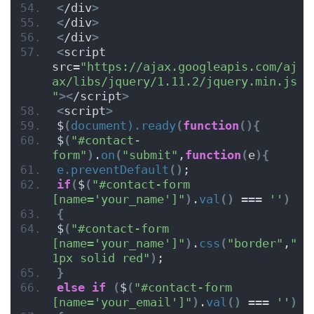
<
/div
>
<
/div
>
<
/div
>
<
script 
src=
"https://ajax.googleapis.com/aj
ax/libs/jquery/1.11.2/jquery.min.js
"
><
/script
>
<
script
>
$
(
document).ready
(
function
(){
$
(
"#contact-
form"
)
.
on
(
"submit"
,
function
(
e
){
e.preventDefault
()
;
if
(
$
(
"#contact-form 
[name='your_name']"
)
.
val
()
 === 
''
)
{
$
(
"#contact-form 
[name='your_name']"
)
.
css
(
"border"
,
"
1px solid red"
)
;
}
else
if
(
$
(
"#contact-form 
[name='your_email']"
)
.
val
()
 === 
''
)