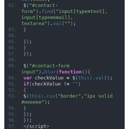
$
(
"#contact-
form"
)
.
find
(
"input[type=text], 
input[type=email], 
textarea"
)
.
val
(
""
)
;
}
})
;
}
})
;
$
(
"#contact-form 
input"
)
.
blur
(
function
(){
var
 checkValue = $
(
this).val
()
;
if
(
checkValue != 
''
)
{
$
(
this).css
(
"border"
,
"1px solid 
#eeeeee"
)
;
}
})
;
})
;
<
/script
>