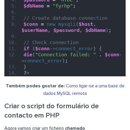
$dbName
 = 
"fyrhp"
;
// Create database connection
$conn
 = 
new
mysqli
(
$host,
$userName,
$password,
$dbName
)
;
// Check connection
if
(
$conn
->
connect_error
)
{
die
(
"Connection failed: "
 . 
$conn
-
>
connect_error
)
;
}
?
>
Também podes gostar de:
Como ligar-se a uma base de
dados MySQL remota
Criar o script do formulário de
contacto em PHP
Agora vamos criar um ficheiro
chamado