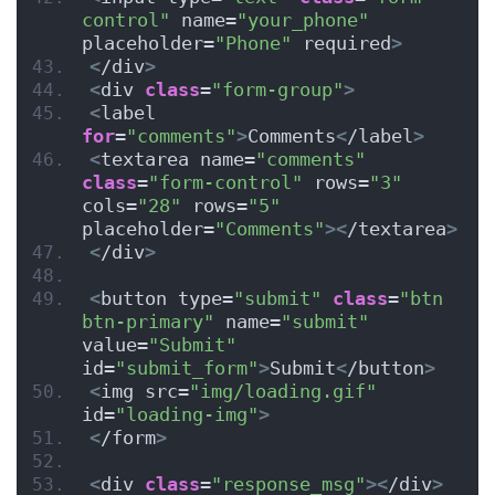
control"
 name=
"your_phone"
placeholder=
"Phone"
 required
>
<
/div
>
<
div 
class
=
"form-group"
>
<
label 
for
=
"comments"
>
Comments
<
/label
>
<
textarea name=
"comments"
class
=
"form-control"
 rows=
"3"
cols=
"28"
 rows=
"5"
placeholder=
"Comments"
><
/textarea
>
<
/div
>
<
button type=
"submit"
class
=
"btn 
btn-primary"
 name=
"submit"
value=
"Submit"
id=
"submit_form"
>
Submit
<
/button
>
<
img src=
"img/loading.gif"
id=
"loading-img"
>
<
/form
>
<
div 
class
=
"response_msg"
><
/div
>