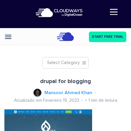
Abre a navegação
START FREE TRIAL
Categories
Select Category
drupal for blogging
Mansoor Ahmed Khan
Atualizado em Fevereiro 19, 2023
< 1
min de leitura