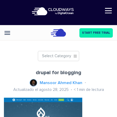
Open Nav
START FREE TRIAL
Categories
Select Category
drupal for blogging
Mansoor Ahmed Khan
Actualizado el agosto 28, 2025
< 1
min de lectura