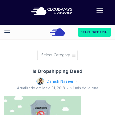
Abre a navegação
START FREE TRIAL
Categories
Select Category
Is Dropshipping Dead
Danish Naseer
Atualizado em Maio 31, 2018
< 1
min de leitura