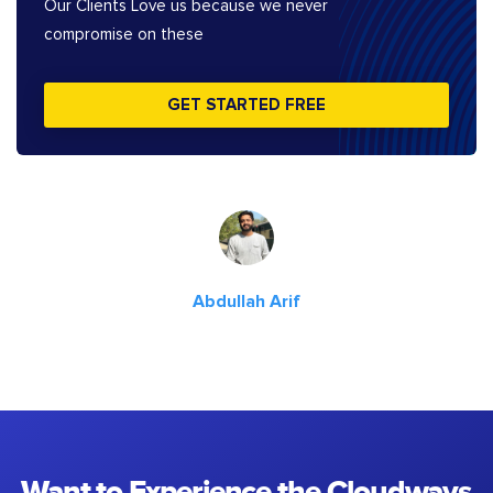
Our Clients Love us because we never
compromise on these
GET STARTED FREE
Abdullah Arif
Want to Experience the Cloudways