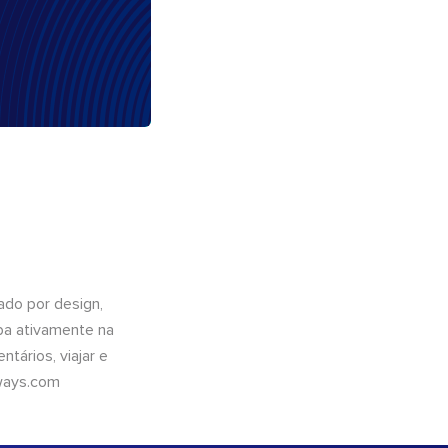
do por design,
pa ativamente na
tários, viajar e
ways.com