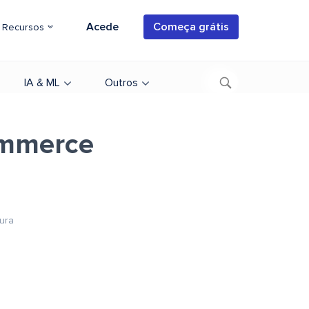
Acede
Começa grátis
Recursos
IA & ML
Outros
ommerce
tura