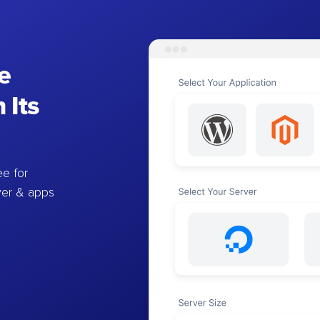
e
 Its
e for
ver & apps