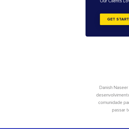
Our Clients L
GET START
Danish Naseer
desenvolvimento
comunidade para
passar t