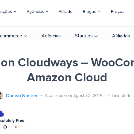
luções
Agências
Afiliado
Blogue
Preços
-commerce
Agências
Startups
Afiliados
 on Cloudways – WooC
Amazon Cloud
Danish Naseer
Atualizado em Agosto 3, 2019
< 1
min de lei