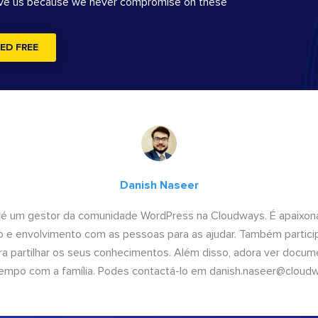
ove us because we never compromise on these
ED FREE
Danish Naseer
 é um gestor da comunidade WordPress na Cloudways. É apaixona
 e envolvimento com as pessoas para as ajudar. Também partici
 partilhar os seus conhecimentos. Além disso, adora ver documen
empo com a família. Podes contactá-lo em
danish.naseer@cloud