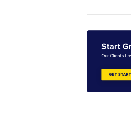
Start G
Our Clients L
GET START