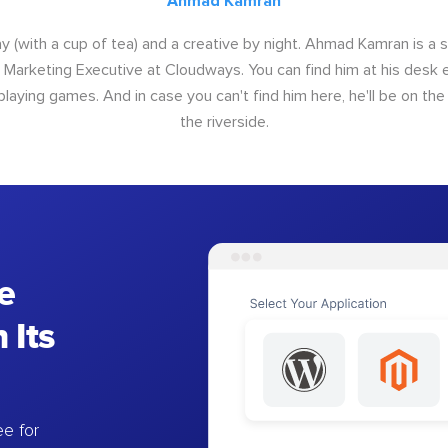
Ahmad Kamran
y (with a cup of tea) and a creative by night. Ahmad Kamran is a
r Marketing Executive at Cloudways. You can find him at his desk ei
 playing games. And in case you can't find him here, he'll be on th
the riverside.
e
 Its
e for