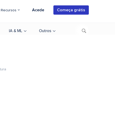
Acede
Começa grátis
Recursos
IA & ML
Outros
tura