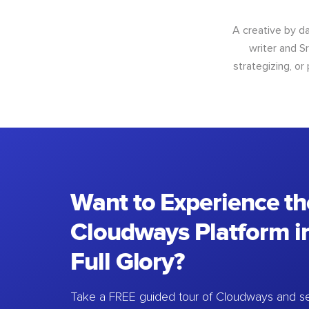
A creative by da
writer and S
strategizing, or
Want to Experience th
Cloudways Platform in
Full Glory?
Take a FREE guided tour of Cloudways and se