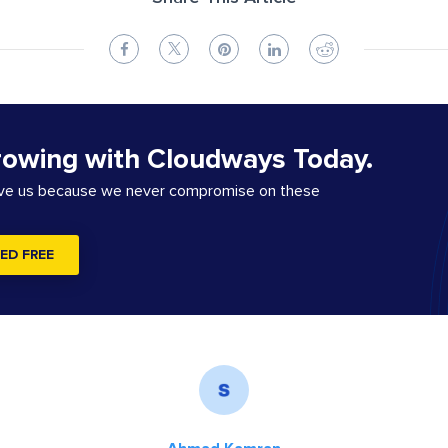
rowing with Cloudways Today.
ove us because we never compromise on these
ED FREE