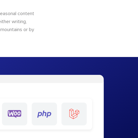
 seasonal content
ther writing,
e mountains or by