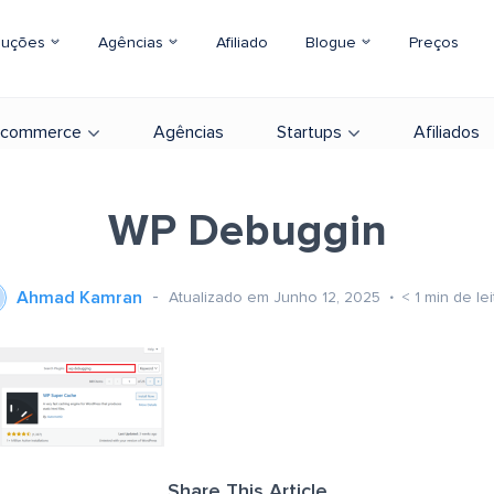
luções
Agências
Afiliado
Blogue
Preços
-commerce
Agências
Startups
Afiliados
WP Debuggin
Ahmad Kamran
Atualizado em Junho 12, 2025
< 1
min de lei
Share This Article