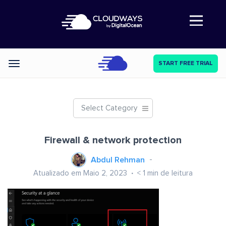
Abre a navegação
START FREE TRIAL
Categories
Select Category
Firewall & network protection
Abdul Rehman
Atualizado em Maio 2, 2023
< 1
min de leitura