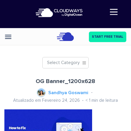
Abre a navegação
START FREE TRIAL
Categories
Select Category
OG Banner_1200x628
Sandhya Goswami
Atualizado em Fevereiro 24, 2026
< 1
min de leitura