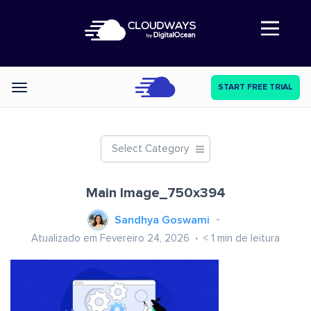
Abre a navegação
START FREE TRIAL
Categories
Select Category
Main Image_750x394
Sandhya Goswami
Atualizado em Fevereiro 24, 2026
< 1
min de leitura