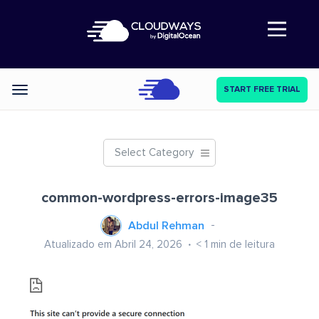
Abre a navegação
START FREE TRIAL
Categories
Select Category
common-wordpress-errors-image35
Abdul Rehman
Atualizado em Abril 24, 2026
< 1
min de leitura