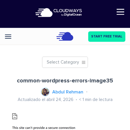
Open Nav
START FREE TRIAL
Categories
Select Category
common-wordpress-errors-image35
Abdul Rehman
Actualizado el abril 24, 2026
< 1
min de lectura