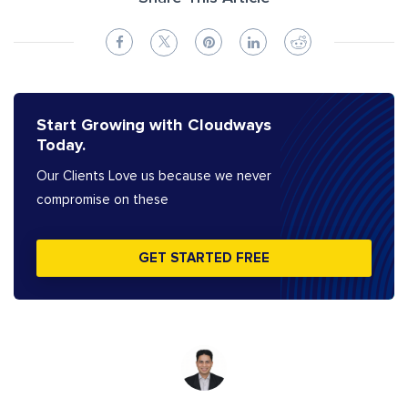
Start Growing with Cloudways
Today.
Our Clients Love us because we never
compromise on these
GET STARTED FREE