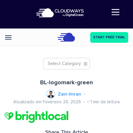
Abre a navegação
START FREE TRIAL
Categories
Select Category
BL-logomark-green
Zain Imran
Atualizado em Fevereiro 26, 2026
< 1
min de leitura
Share This Article