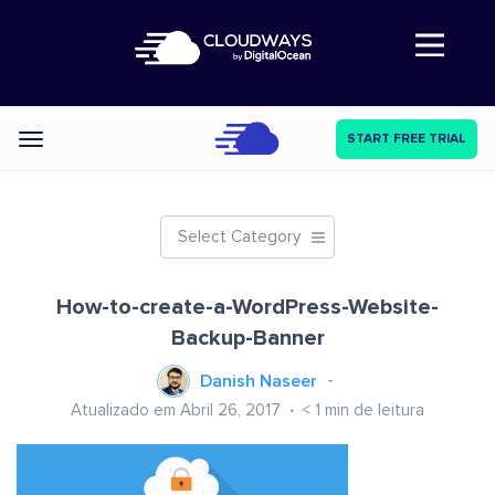
Abre a navegação
START FREE TRIAL
Categories
Select Category
How-to-create-a-WordPress-Website-
Backup-Banner
Danish Naseer
Atualizado em Abril 26, 2017
< 1
min de leitura