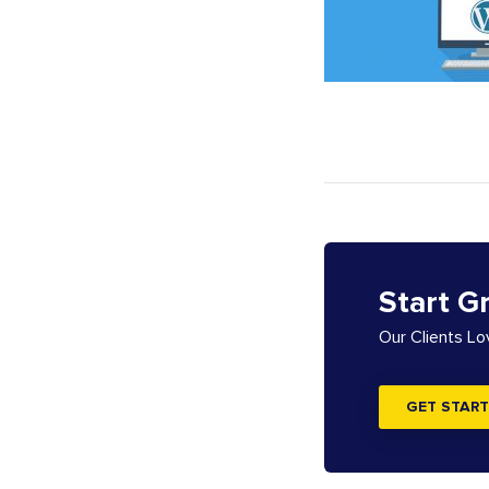
Start G
Our Clients L
GET START