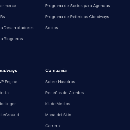
commerce
Programa de Socios para Agencias
MBs
Programa de Referidos Cloudways
ra Desarrolladores
Socios
ra Blogueros
oudways
Compañía
WP Engine
Sobre Nosotros
insta
Reseñas de Clientes
ostinger
Kit de Medios
SiteGround
Mapa del Sitio
Carreras