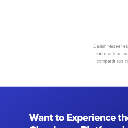
Danish Naseer es
e interactuar co
compartir sus c
Want to Experience th