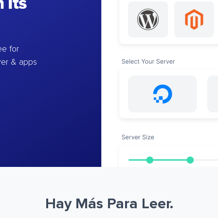
 Its
e for
ver & apps
Hay Más Para Leer.