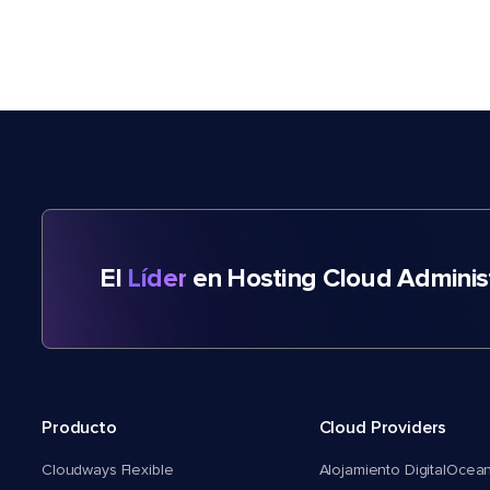
El
Líder
en Hosting Cloud Adminis
Producto
Cloud Providers
Cloudways Flexible
Alojamiento DigitalOcea