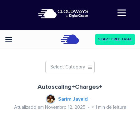
Abre a navegação
START FREE TRIAL
Categories
Select Category
Autoscaling+Charges+
Sarim Javaid
Atualizado em Novembro 12, 2025
< 1
min de leitura