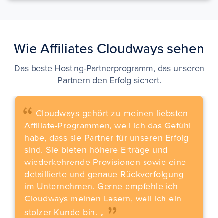
Wie Affiliates Cloudways sehen
Das beste Hosting-Partnerprogramm, das unseren
Partnern den Erfolg sichert.
“
Cloudways gehört zu meinen liebsten
Affiliate-Programmen, weil ich das Gefühl
habe, dass sie Partner für unseren Erfolg
sind. Sie bieten höhere Erträge und
wiederkehrende Provisionen sowie eine
detaillierte und genaue Rückverfolgung
„
im Unternehmen. Gerne empfehle ich
Cloudways meinen Lesern, weil ich ein
stolzer Kunde bin. „