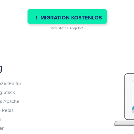
1. MIGRATION KOSTENLOS
Befristetes Angebot
g
zeiten für
g-Stack
us Apache,
 Redis.
r
er