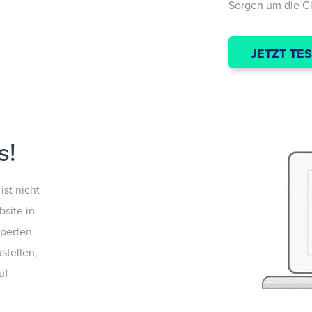
Sorgen um die Clo
JETZT TE
s!
st nicht
bsite in
xperten
stellen,
uf