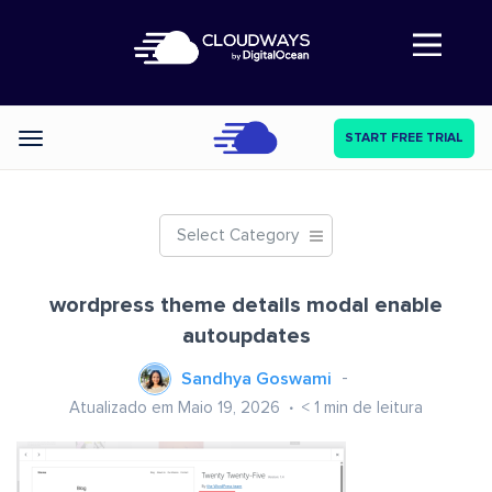
Abre a navegação
START FREE TRIAL
Categories
Select Category
wordpress theme details modal enable
autoupdates
Sandhya Goswami
Atualizado em Maio 19, 2026
< 1
min de leitura