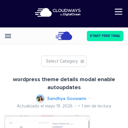
Open Nav
START FREE TRIAL
Categories
Select Category
wordpress theme details modal enable
autoupdates
Sandhya Goswami
Actualizado el mayo 19, 2026
< 1
min de lectura