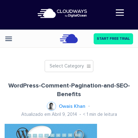
Abre a navegação
START FREE TRIAL
Categories
Select Category
WordPress-Comment-Pagination-and-SEO-
Benefits
Owais Khan
Atualizado em Abril 9, 2014
< 1
min de leitura