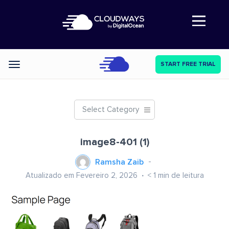
Abre a navegação
START FREE TRIAL
Categories
Select Category
image8-401 (1)
Ramsha Zaib
Atualizado em Fevereiro 2, 2026
< 1
min de leitura