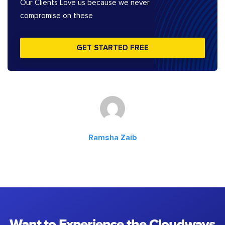
Our Clients Love us because we never
compromise on these
GET STARTED FREE
Ramsha Zaib
Want to Experience the Cloudways