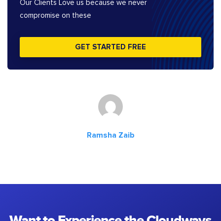
Our Clients Love us because we never
compromise on these
GET STARTED FREE
Ramsha Zaib
Want to Experience the Cloudways