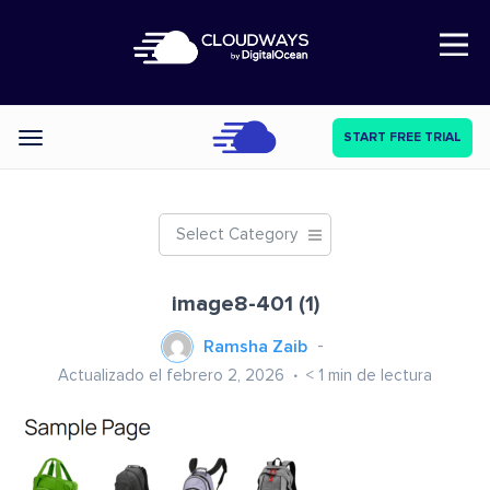
Open Nav
START FREE TRIAL
Categories
Select Category
image8-401 (1)
Ramsha Zaib
Actualizado el febrero 2, 2026
< 1
min de lectura