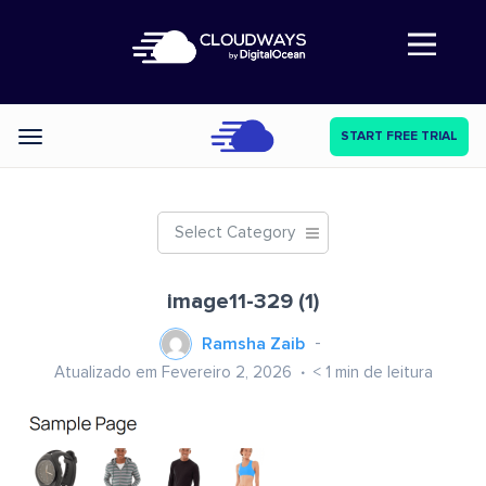
Abre a navegação
START FREE TRIAL
Categories
Select Category
image11-329 (1)
Ramsha Zaib
Atualizado em Fevereiro 2, 2026
< 1
min de leitura