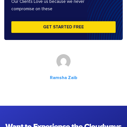
Our Clients Love us because we never
compromise on these
GET STARTED FREE
Ramsha Zaib
Want to Experience the Cloudways