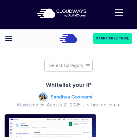
Abre a navegação
START FREE TRIAL
Categories
Select Category
Whitelist your IP
Sandhya Goswami
Atualizado em Agosto 21, 2025
< 1
min de leitura