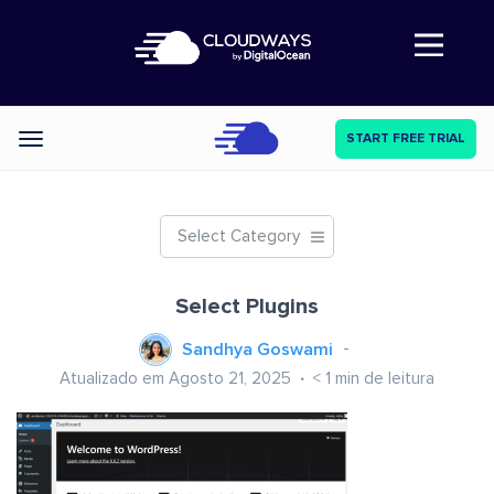
Abre a navegação
START FREE TRIAL
Categories
Select Category
Select Plugins
Sandhya Goswami
Atualizado em Agosto 21, 2025
< 1
min de leitura