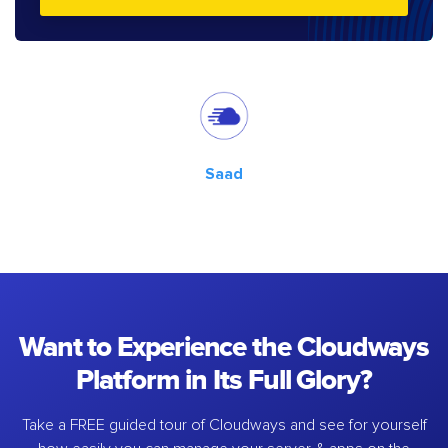
Saad
Want to Experience the Cloudways
Platform in Its Full Glory?
Take a FREE guided tour of Cloudways and see for yourself