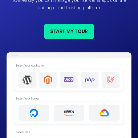
how easily you can manage your server & apps on the
leading cloud-hosting platform.
START MY TOUR