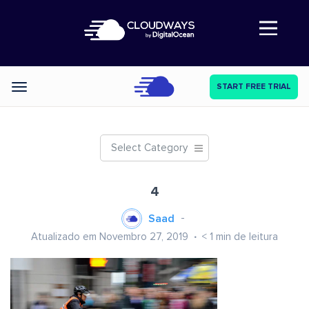
Abre a navegação
START FREE TRIAL
Categories
Select Category
4
Saad
Atualizado em Novembro 27, 2019
< 1
min de leitura