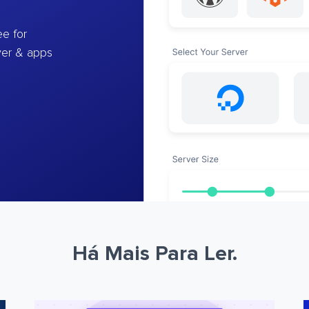
e for
ver & apps
Há Mais Para Ler.