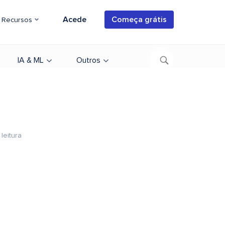
Acede
Começa grátis
Recursos
IA & ML
Outros
leitura