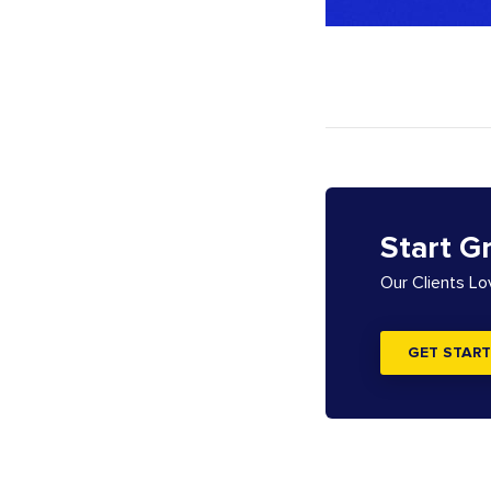
Start G
Our Clients L
GET START