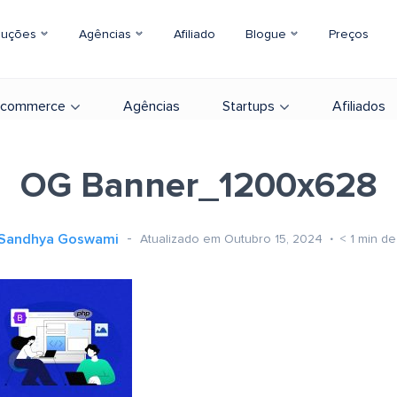
luções
Agências
Afiliado
Blogue
Preços
-commerce
Agências
Startups
Afiliados
OG Banner_1200x628
Sandhya Goswami
Atualizado em Outubro 15, 2024
< 1
min de 