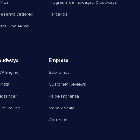
SMBs
Programa de Indicação Cloudways
esenvolvedores
Parceiros
ra Blogueiros
oudways
Empresa
WP Engine
Sobre nós
insta
Customer Reviews
ostinger
Kit de Imprensa
SiteGround
Mapa do Site
Carreiras