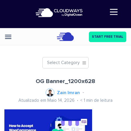
Abre a navegação
START FREE TRIAL
Categories
Select Category
OG Banner_1200x628
Zain Imran
Atualizado em Maio 14, 2026
< 1
min de leitura