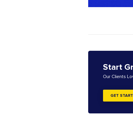
Start G
Our Clients L
GET START