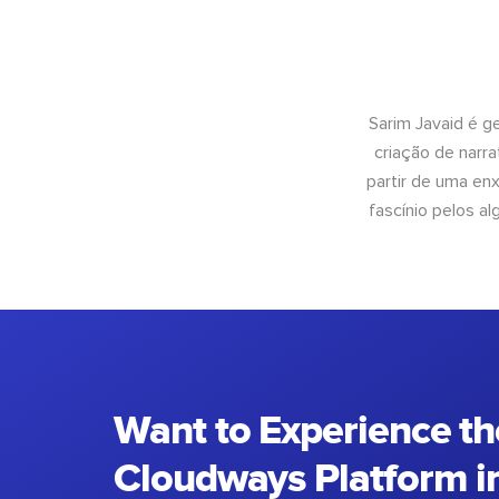
Sarim Javaid é g
criação de narra
partir de uma enx
fascínio pelos a
Want to Experience th
Cloudways Platform in