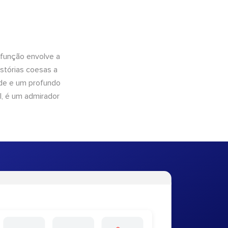
 função envolve a
istórias coesas a
dade e um profundo
l, é um admirador