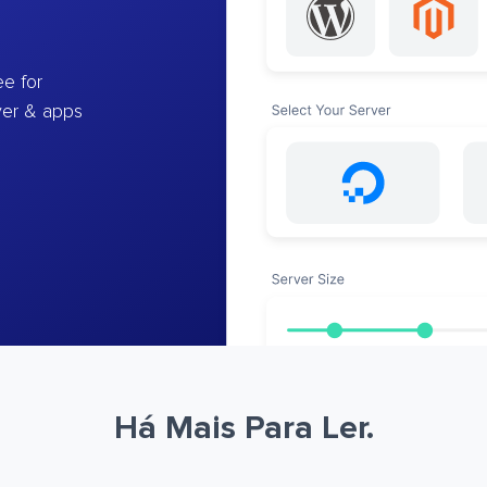
e for
ver & apps
Há Mais Para Ler.