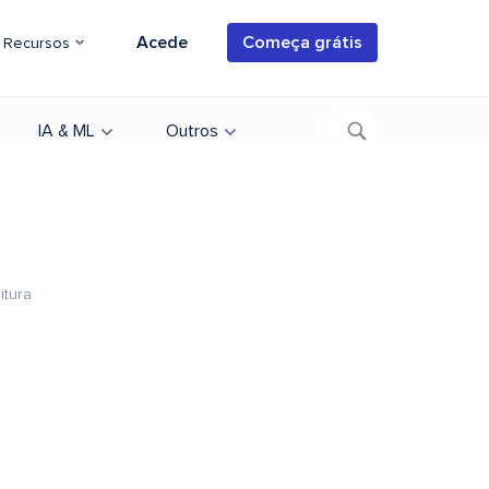
Acede
Começa grátis
Recursos
IA & ML
Outros
itura