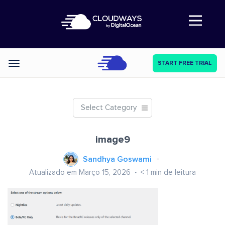
Abre a navegação
START FREE TRIAL
Categories
Select Category
image9
Sandhya Goswami
Atualizado em Março 15, 2026
< 1
min de leitura