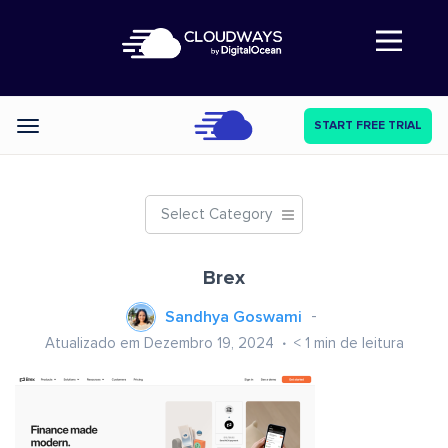
Abre a navegação
START FREE TRIAL
Categories
Select Category
Brex
Sandhya Goswami
Atualizado em Dezembro 19, 2024
< 1
min de leitura