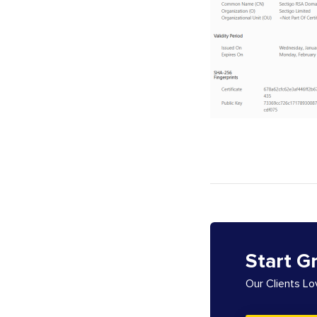
Start G
Our Clients L