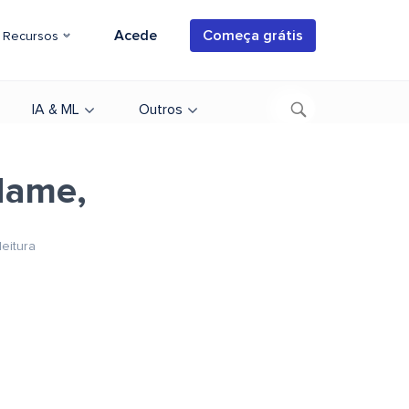
Acede
Começa grátis
Recursos
IA & ML
Outros
 Name,
leitura