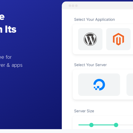
e
 Its
e for
ver & apps