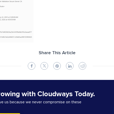
Share This Article
rowing with Cloudways Today.
ove us because we never compromise on these