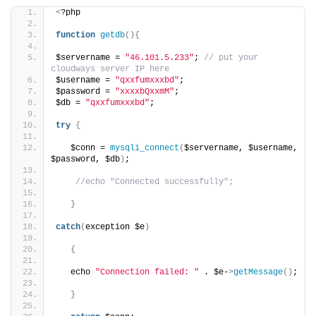
<
?php
function
getdb
(){
$servername = 
"46.101.5.233"
; 
// put your 
cloudways server IP here
$username = 
"qxxfumxxxbd"
;
$password = 
"xxxxbQxxmM"
;
$db = 
"qxxfumxxxbd"
;
try
{
   $conn = 
mysqli_connect
(
$servername, $username, 
$password, $db
)
;
//echo "Connected successfully";
}
catch
(
exception $e
)
{
   echo 
"Connection failed: "
 . $e-
>
getMessage
()
;
}