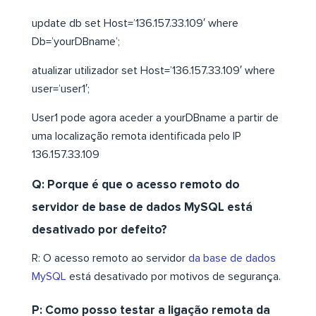
update db set Host=’136.157.33.109′ where
Db=’yourDBname’;
atualizar utilizador set Host=’136.157.33.109′ where
user=’user1′;
User1 pode agora aceder a yourDBname a partir de
uma localização remota identificada pelo IP
136.157.33.109
Q: Porque é que o acesso remoto do
servidor de base de dados MySQL está
desativado por defeito?
R: O acesso remoto ao servidor
da base de dados
MySQL
está desativado por motivos de segurança.
P: Como posso testar a ligação remota da