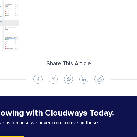
Share This Article
rowing with Cloudways Today.
ove us because we never compromise on these