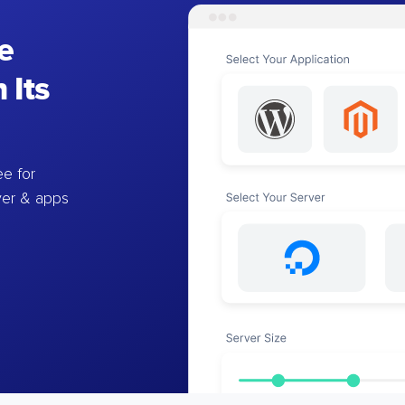
e
 Its
e for
ver & apps