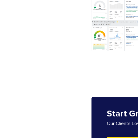
Start G
Our Clients L