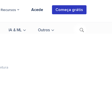
Acede
Começa grátis
Recursos
IA & ML
Outros
eitura