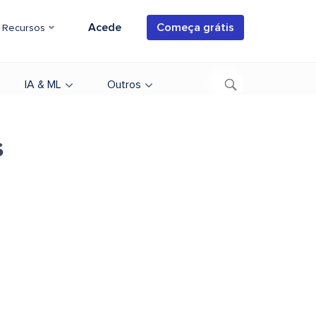
Acede
Começa grátis
Recursos
IA & ML
Outros
s