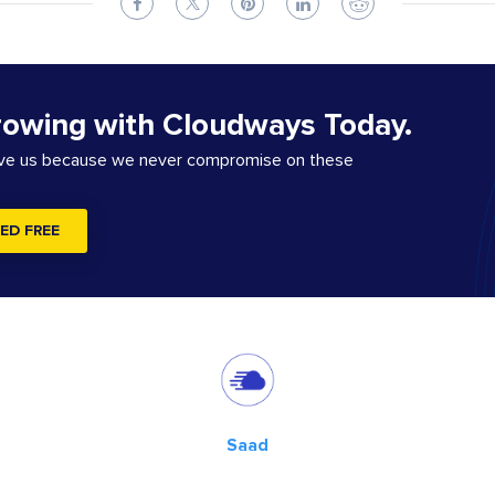
rowing with Cloudways Today.
ove us because we never compromise on these
ED FREE
Saad