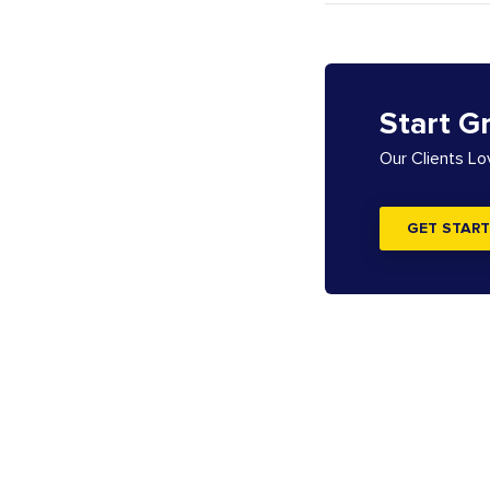
Start G
Our Clients L
GET START