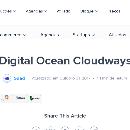
luções
Agências
Afiliado
Blogue
Preços
-commerce
Agências
Startups
Afiliados
Digital Ocean Cloudway
Saad
Atualizado em Outubro 31, 2017
< 1
min de leitura
Share This Article