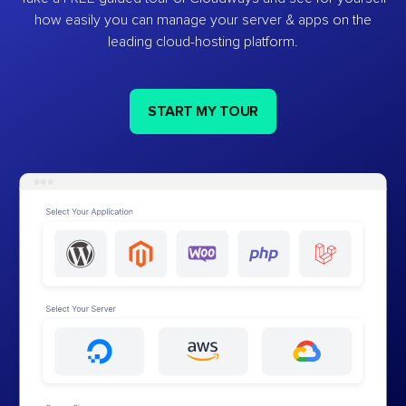
how easily you can manage your server & apps on the
leading cloud-hosting platform.
START MY TOUR