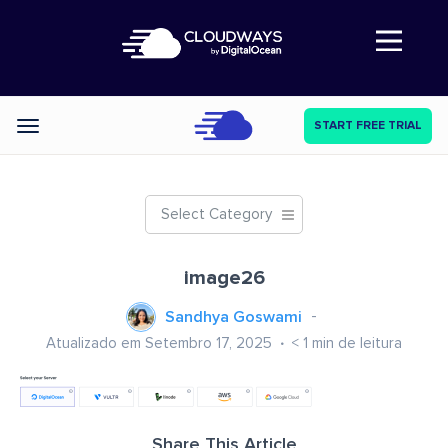
Abre a navegação
START FREE TRIAL
Categories
Select Category
image26
Sandhya Goswami
Atualizado em Setembro 17, 2025
< 1
min de leitura
Share This Article