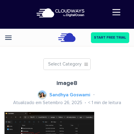
Abre a navegação
START FREE TRIAL
Categories
Select Category
image8
Sandhya Goswami
Atualizado em Setembro 26, 2025
< 1
min de leitura