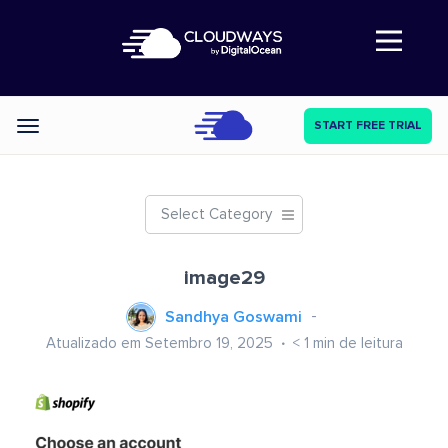
Abre a navegação
START FREE TRIAL
Categories
Select Category
image29
Sandhya Goswami
Atualizado em Setembro 19, 2025
< 1
min de leitura