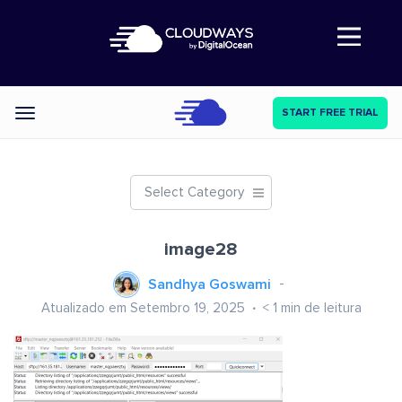
Abre a navegação
START FREE TRIAL
Categories
Select Category
image28
Sandhya Goswami
Atualizado em Setembro 19, 2025
< 1
min de leitura