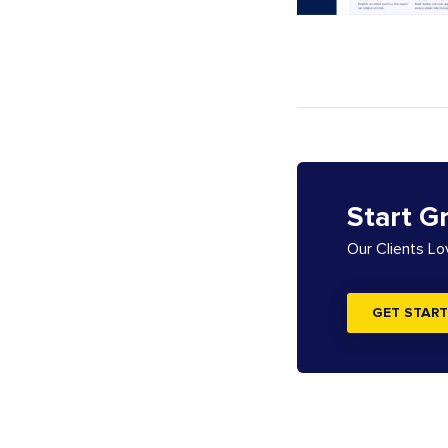
Start G
Our Clients L
GET START