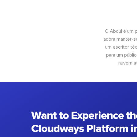
O Abdul é um pr
adora manter-se
um escritor té
para um públic
nuvem at
Want to Experience th
Cloudways Platform in