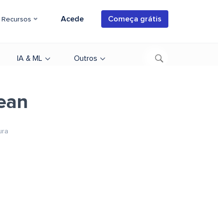
Acede
Começa grátis
Recursos
IA & ML
Outros
cean
ura