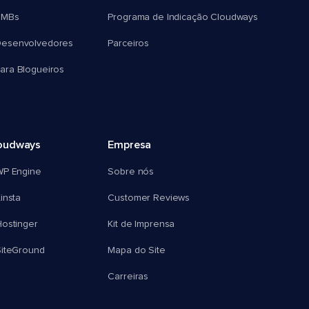
SMBs
Programa de Indicação Cloudways
esenvolvedores
Parceiros
ra Blogueiros
oudways
Empresa
WP Engine
Sobre nós
insta
Customer Reviews
ostinger
Kit de Imprensa
SiteGround
Mapa do Site
Carreiras