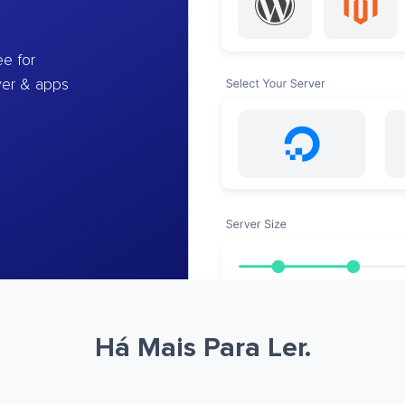
e for
ver & apps
Há Mais Para Ler.