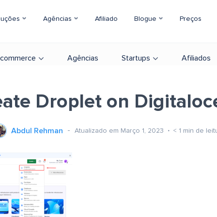
luções
Agências
Afiliado
Blogue
Preços
-commerce
Agências
Startups
Afiliados
ate Droplet on Digitalo
Abdul Rehman
Atualizado em Março 1, 2023
< 1
min de leit