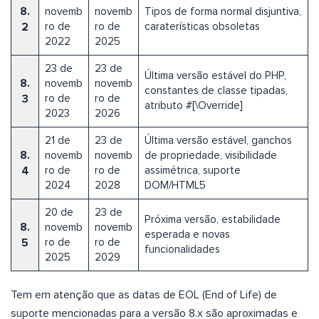
8.
novemb
novemb
Tipos de forma normal disjuntiva,
2
ro de
ro de
caraterísticas obsoletas
2022
2025
23 de
23 de
Última versão estável do PHP,
8.
novemb
novemb
constantes de classe tipadas,
3
ro de
ro de
atributo #[\Override]
2023
2026
21 de
23 de
Última versão estável, ganchos
8.
novemb
novemb
de propriedade, visibilidade
4
ro de
ro de
assimétrica, suporte
2024
2028
DOM/HTML5
20 de
23 de
Próxima versão, estabilidade
8.
novemb
novemb
esperada e novas
5
ro de
ro de
funcionalidades
2025
2029
Tem em atenção que as datas de EOL (End of Life) de
suporte mencionadas para a versão 8.x são aproximadas e