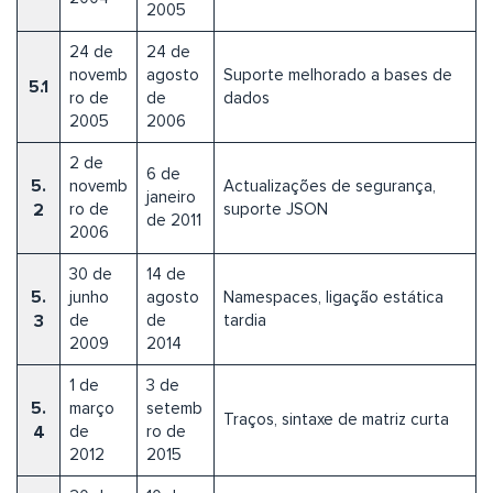
2005
24 de
24 de
novemb
agosto
Suporte melhorado a bases de
5.1
ro de
de
dados
2005
2006
2 de
6 de
5.
novemb
Actualizações de segurança,
janeiro
2
ro de
suporte JSON
de 2011
2006
30 de
14 de
5.
junho
agosto
Namespaces, ligação estática
3
de
de
tardia
2009
2014
1 de
3 de
5.
março
setemb
Traços, sintaxe de matriz curta
4
de
ro de
2012
2015