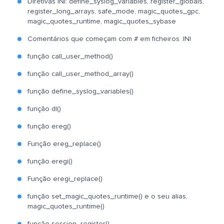
Diretivas INI: define_syslog_variables, register_globals,
register_long_arrays, safe_mode, magic_quotes_gpc,
magic_quotes_runtime, magic_quotes_sybase
Comentários que começam com # em ficheiros .INI
função call_user_method()
função call_user_method_array()
função define_syslog_variables()
função dl()
função ereg()
Função ereg_replace()
função eregi()
Função eregi_replace()
função set_magic_quotes_runtime() e o seu alias,
magic_quotes_runtime()