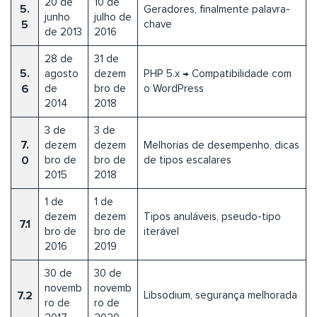
20 de
10 de
5.
Geradores, finalmente palavra-
junho
julho de
5
chave
de 2013
2016
28 de
31 de
5.
agosto
dezem
PHP 5.x → Compatibilidade com
6
de
bro de
o WordPress
2014
2018
3 de
3 de
7.
dezem
dezem
Melhorias de desempenho, dicas
0
bro de
bro de
de tipos escalares
2015
2018
1 de
1 de
dezem
dezem
Tipos anuláveis, pseudo-tipo
7.1
bro de
bro de
iterável
2016
2019
30 de
30 de
novemb
novemb
7.2
Libsodium, segurança melhorada
ro de
ro de