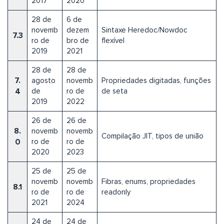
2017
2020
28 de
6 de
novemb
dezem
Sintaxe Heredoc/Nowdoc
7.3
ro de
bro de
flexível
2019
2021
28 de
28 de
7.
agosto
novemb
Propriedades digitadas, funções
4
de
ro de
de seta
2019
2022
26 de
26 de
8.
novemb
novemb
Compilação JIT, tipos de união
0
ro de
ro de
2020
2023
25 de
25 de
novemb
novemb
Fibras, enums, propriedades
8.1
ro de
ro de
readonly
2021
2024
24 de
24 de