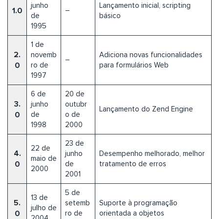
junho
Lançamento inicial, scripting
1.0
–
de
básico
1995
1 de
2.
novemb
Adiciona novas funcionalidades
–
0
ro de
para formulários Web
1997
6 de
20 de
3.
junho
outubr
Lançamento do Zend Engine
0
de
o de
1998
2000
23 de
22 de
4.
junho
Desempenho melhorado, melhor
maio de
0
de
tratamento de erros
2000
2001
5 de
13 de
5.
setemb
Suporte à programação
julho de
0
ro de
orientada a objetos
2004