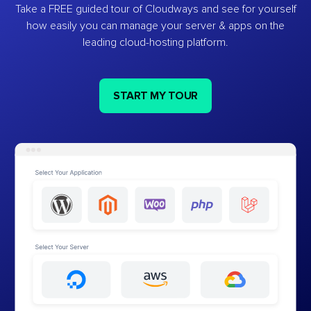
Take a FREE guided tour of Cloudways and see for yourself
how easily you can manage your server & apps on the
leading cloud-hosting platform.
START MY TOUR