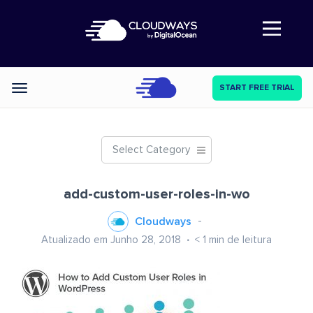
Abre a navegação
START FREE TRIAL
Categories
Select Category
add-custom-user-roles-in-wo
Cloudways
Atualizado em Junho 28, 2018
< 1
min de leitura